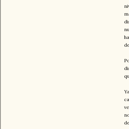
ni
ma
di
nu
ha
de
Po
di
qu
Ya
ca
ve
no
de