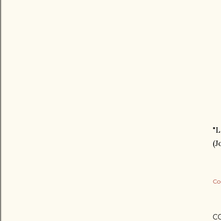
"L
(J
Co
C