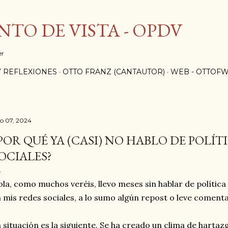
Ir al contenido principal
TO DE VISTA - OPDV
er
 REFLEXIONES
OTTO FRANZ (CANTAUTOR)
WEB - OTTOF
io 07, 2024
POR QUÉ YA (CASI) NO HABLO DE POLÍT
OCIALES?
la, como muchos veréis, llevo meses sin hablar de política 
 mis redes sociales, a lo sumo algún repost o leve coment
 situación es la siguiente. Se ha creado un clima de hartaz