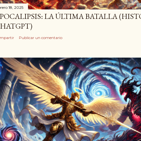
brero 18, 2025
POCALIPSIS: LA ÚLTIMA BATALLA (HIST
HATGPT)
mpartir
Publicar un comentario