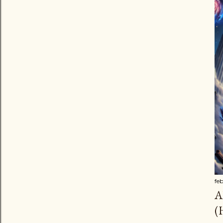
fe
A
(