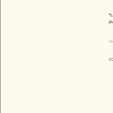
"L
(J
Co
C