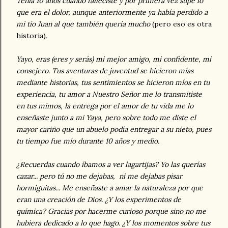
Tenía 10 años cuando falleciste y por primera vez supe lo
que era el dolor, aunque anteriormente ya había perdido a
mi tío Juan al que también quería mucho
(pero eso es otra
historia)
.
Yayo, eras (eres y serás) mi mejor amigo, mi confidente, mi
consejero. Tus aventuras de juventud se hicieron mías
mediante historias, tus sentimientos se hicieron míos en tu
experiencia, tu amor a Nuestro Señor me lo transmitiste
en tus mimos, la entrega por el amor de tu vida me lo
enseñaste junto a mi Yaya, pero sobre todo me diste el
mayor cariño que un abuelo podía entregar a su nieto, pues
tu tiempo fue mío durante 10 años y medio.
¿Recuerdas cuando íbamos a ver lagartijas? Yo las querías
cazar... pero tú no me dejabas, ni me dejabas pisar
hormiguitas... Me enseñaste a amar la naturaleza por que
eran una creación de Dios. ¿Y los experimentos de
química? Gracias por hacerme curioso porque sino no me
hubiera dedicado a lo que hago. ¿Y los momentos sobre tus