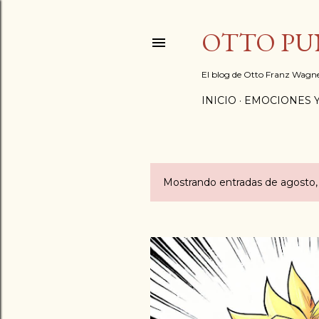
OTTO PUN
El blog de Otto Franz Wagn
INICIO
EMOCIONES Y
Mostrando entradas de agosto,
E
n
t
r
a